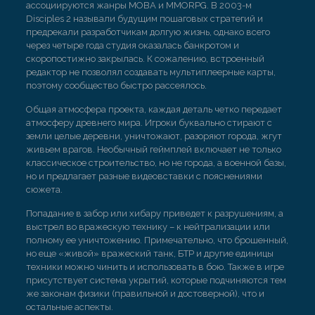
ассоциируются жанры MOBA и MMORPG. В 2003-м
Disciples 2 называли будущим пошаговых стратегий и
предрекали разработчикам долгую жизнь, однако всего
через четыре года студия оказалась банкротом и
скоропостижно закрылась. К сожалению, встроенный
редактор не позволял создавать мультиплеерные карты,
поэтому сообщество быстро рассеялось.
Общая атмосфера проекта, каждая деталь четко передает
атмосферу древнего мира. Игроки буквально стирают с
земли целые деревни, уничтожают, разоряют города, жгут
живьем врагов. Необычный геймплей включает не только
классическое строительство, но не города, а военной базы,
но и предлагает разные видеовставки с пояснениями
сюжета.
Попадание в забор или хибару приведет к разрушениям, а
выстрел во вражескую технику – к нейтрализации или
полному ее уничтожению. Примечательно, что брошенный,
но еще «живой» вражеский танк, БТР и другие единицы
техники можно чинить и использовать в бою. Также в игре
присутствует система укрытий, которые подчиняются тем
же законам физики (правильной и достоверной), что и
остальные аспекты.