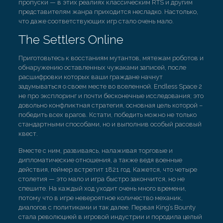
пропуски — в этих реалиях классическим RTS и другим
представителям жанра приходится несладко. Настолько,
что даже соответствующих игр стало очень мало.
The Settlers Online
Приготовьтесь к восстаниям мутантов, мятежам роботов и
обнаружению оставленных чужаками записей, после
расшифровки которых ваши граждане начнут
задумываться о своем месте во вселенной. Endless Space 2
не про эксплоринг и почти бесконечные исследования; это
довольно конфликтная стратегия, основная цель которой –
победить всех врагов. Кстати, победить можно не только
стандартными способами, но и выполнив особый расовый
квест.
Вместе с ним, развиваясь, налаживая торговые и
дипломатические отношения, а также ведя военные
действия, геймер встретит 1821 год. Кажется, что четыре
столетия — это мало и игра быстро закончится, но не
спешите. На каждый ход уходит очень много времени,
потому что в игре невероятное количество механик,
диалогов с политиками и так далее. Первая King’s Bounty
стала революцией в игровой индустрии и породила целый