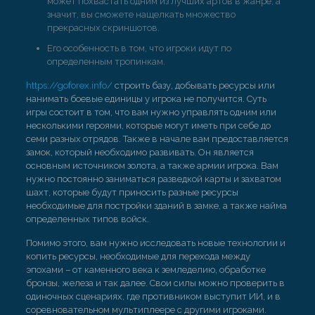
может похвастать одним из лучших артов в жанре, а
значит, вы сможете нащелкать множество
прекрасных скриншотов.
Его особенность в том, что игроки идут по
определенным тропинкам.
https://goforex.info/
строить базу, добывать ресурсы или
нанимать боевые единицы у игрока не получится. Суть
игры состоит в том, что вам нужно управлять одним или
несколькими героями, которые могут иметь при себе до
семи разных отрядов. Также в начале вам предоставляется
замок, который необходимо развивать. Он является
основным источником золота, а также армии игрока. Вам
нужно постоянно заниматься разведкой карты и захватом
шахт, которые будут приносить разные ресурсы
необходимые для постройки зданий в замке, а также найма
определенных типов войск.
Помимо этого, вам нужно исследовать новые технологии и
копить ресурсы, необходимые для перехода между
эпохами – от каменного века к земледелию, обработке
бронзы, железа и так далее. Свои силы можно проверить в
одиночных сценариях, где противником выступит ИИ, и в
соревновательном мультиплеере с другими игроками.