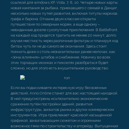
ссылкой для windows XP, Vista, 7, 8, 10. Четыре новых карты,
новая кампания за рыбака, приехавшего с семьей в Данциг,
несколько новых путей развития, включая титулы маркиза,
графа и барона. Отныне двум классам открыты
путешествия по северным морям, а еще одному –
невиданные доселе сухопутные приключения. В Battlefront
на каждый ход придется тратить не менее 20 минут, долго
изучая местность через различные фильтры и планируя ход
битвы чуть ли не до самого ее окончания. Здесь стоит
помнить даже о столь незначительных ранее мелочах, как
«зоны влияния» штабов и снабжение. Новичку во всех
этих торчащих иконках и пикселях разобраться будет
сложно, но для этого есть внушительное руководство.
Если вы подыскиваете интересную игру без военных
действий, Anno Online станет для вас настоящей находкой.
В ней предусмотрены исключительно экономические
сражения путём постройки зданий, развития
инфраструктуры, захватов рынка и других коммерческих
инструментов. Игра привлекает красивой насыщенной
графикой, захватывающим сюжетом и огромными
возможностями по строительству и апгрейду. Выпущенная