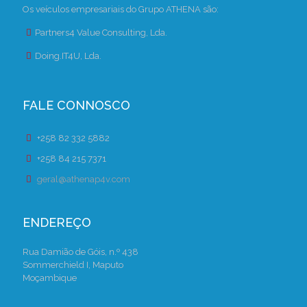
Os veículos empresariais do Grupo ATHENA são:
Partners4 Value Consulting, Lda.
Doing.IT4U, Lda.
FALE CONNOSCO
+258 82 332 5882
+258 84 215 7371
geral@athenap4v.com
ENDEREÇO
Rua Damião de Góis, n.º 438
Sommerchield I, Maputo
Moçambique