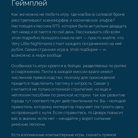
Геймплей
Как же можно не любить игру, где ковбои в силовой броне
расстреливают ксеноморфов и космических эльфов?
Настоящая классика RTS, которая была актуальна двадцать
лет назад и остается по сей день. Рассказывать обо всём
этом подробно большого смысла нет — просто знайте, что
Very Little Nightmares стоит каждого потраченного на неё
рубля. Самая странная игра в этой подборке — и,
возможно, в мире вообще.
Особенность игры кроется в бойцах, разделяемых по ролям
и снаряжению. Почти в каждой миссии враги имеют
численное превосходство, поэтому для прохождения
придется подключить тактику и хитрость. Caesar 3
считается не только отличной стратегией, но еще и
неплохим пособием по римской истории, так как развитие
города тут соответствует действительности. Вы – молодой
правитель, которому император поручает построить одну
из провинций с нуля. Если справитесь, то Цезарь повысит
вас в звании, если нет – ожидайте у ворот сильные
римские легионы.
Есть взломанные компьютерные игры, скачать прямой