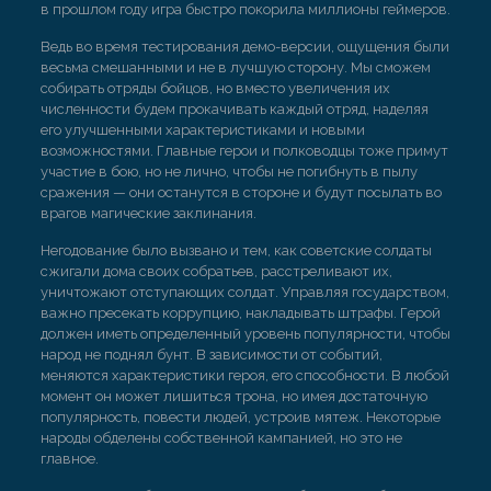
в прошлом году игра быстро покорила миллионы геймеров.
Ведь во время тестирования демо-версии, ощущения были
весьма смешанными и не в лучшую сторону. Мы сможем
собирать отряды бойцов, но вместо увеличения их
численности будем прокачивать каждый отряд, наделяя
его улучшенными характеристиками и новыми
возможностями. Главные герои и полководцы тоже примут
участие в бою, но не лично, чтобы не погибнуть в пылу
сражения — они останутся в стороне и будут посылать во
врагов магические заклинания.
Негодование было вызвано и тем, как советские солдаты
сжигали дома своих собратьев, расстреливают их,
уничтожают отступающих солдат. Управляя государством,
важно пресекать коррупцию, накладывать штрафы. Герой
должен иметь определенный уровень популярности, чтобы
народ не поднял бунт. В зависимости от событий,
меняются характеристики героя, его способности. В любой
момент он может лишиться трона, но имея достаточную
популярность, повести людей, устроив мятеж. Некоторые
народы обделены собственной кампанией, но это не
главное.