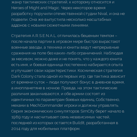
жанр тактических стратегий, к которому относится и
Heroes of Might and Magic. Через некоторое время
разработку поручили отечественной студии Nival, и она не
подвели. Она же выпустила несколько масштабных
аддонов с новыми сюжетными линиями.
Стратегия A.R.S.E.N.A.L. отличилась бешеным темпом –
после начала партии в игровом мире быстро вырастают
военные заводы, а техника и юниты ведут непрерывные
сражения на поле без каких-либо ограничений. Наблюдая
за месивом, можно даже и не понять, что у каждого юнита
есть имя, и боевая единица постепенно набирается опыта
и улучшает свои характеристики. Космическая стратегия
Dark Colony стала одной из первых игр, где тактика зависит
от времени суток – люди получают бонус в дневное время,
а инопланетяне в ночное. Правда, на этом тактические
различия заканчиваются, и обе армии состоят из
идентичных по параметрам боевых единиц. Собственно,
мехами в MechCommander игроки и должны управлять.
Серия экономических симуляторов SimCity берет начало в
1989 году и насчитывает семь независимых частей,
последней из которых остается BuildIt, разработанная в
2014 году для мобильных платформ.