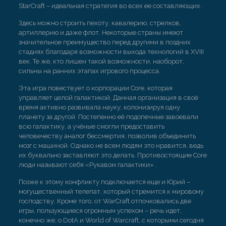
StarCraft – идеальная стратегия во всех ее составляющих.
Здесь можно строить пехоту, кавалерию, стрелков,
артиллерию и даже флот. Некоторые страны имеют
значительное преимущество перед другими в поздних
стадиях благодаря возможности выхода технологий в XVIII
век. Те же, кто лишен такой возможности, наоборот,
сильны на ранних этапах игрового процесса.
Эта игра повествует о корпорации Core, которая
управляет целой галактикой. Данная организация в своё
время активно развивала науку, колонизируя одну
планету за другой. Постепенно её подопечные завоевали
всю галактику, а учёные смогли предоставить
человечеству аналог бессмертия, позволив объединить
мозг с машиной. Однако не всем людям это нравится, ведь
их буквально заставляют это делать. Противостоящие Core
люди называют себя «Рукавом галактики» .
Позже к этому конфликту подключается еще и Юрий –
могущественный телепат, который стремится к мировому
господству. Кроме того, от WarCraft отпочковались две
игры, пользующиеся огромным успехом – речь идет,
конечно же, о DotA и World of Warcraft, с которыми сегодня