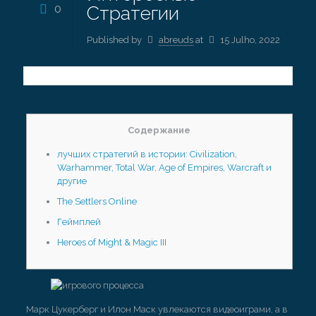
0
Стратегии
Published by
abreuds
at
15 Julho, 2022
Содержание
лучших стратегий в истории: Civilization,
Warhammer, Total War, Age of Empires, Warcraft и
другие
The Settlers Online
Геймплей
Heroes of Might & Magic III
Марк Цукерберг и Илон Маск увлекаются видеоиграми, а в