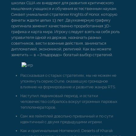
школах США их внедряют для развития критического
мышления учащихся и обучения естественным наукам.
Сиквел уникальной стратегии Knights of Honor, которую
фанаты ждали целых 13 лет. Двухкамерную графику
оригинала заменит качественно проработанная 3D-
графика и карта мира. Игроку следует взять на себя роль
управителя одной из держав, назначать разных
советников, вести военные действия, заниматься
дипломатией, экономикой, религией. Как вы можете
заметить — в «Эльдорадо» богатый выбор стратегий.
Рассказывая о старых стратегиях, мы не можем не
упомянуть серию Dune, оказавшую громадное
влияние на формирование и развитие жанра RTS.
Наступил ледниковый период, и остатки
человечество собралось вокруг огромных паровых
теплогенераторов.
Сам же геймплей довольно привычный и по сути
идентичный с двумя предыдущими играми.
Как и оригинальные Homeword, Deserts of Kharak