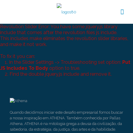
Revolution Slider Error: You have some jquery.js library
include that comes after the revolution files js include.
This includes make eliminates the revolution slider libraries,
and make it not work.
To fix it you can:
1. In the Slider Settings -> Troubleshooting set option:
Put
JS Includes To Body
option to true.
2. Find the double jquery.js include and remove it.
Quando decidimos iniciar este desafio empresarial fomos buscar
a nossa inspiração em ATHENA. Também conhecida por Pallas
Athena, ATHENA é na mitologia grega a deusa da civilização, da
sabedoria, da estratégia, da justiça, das artes e da habilidade.