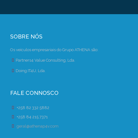
SOBRE NÓS
Os veículos empresariais do Grupo ATHENA são:
Partners4 Value Consulting, Lda.
Doing.IT4U, Lda.
FALE CONNOSCO
+258 82 332 5882
+258 84 215 7371
geral@athenap4v.com