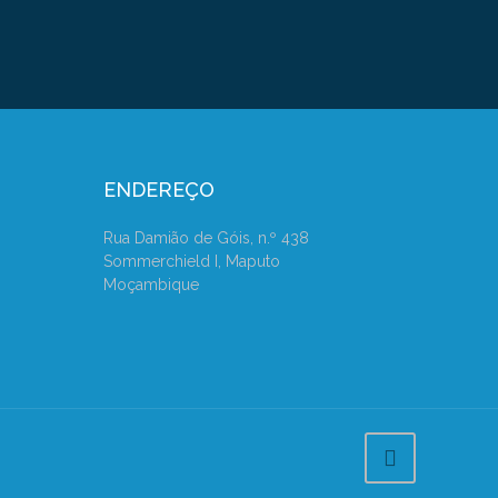
ENDEREÇO
Rua Damião de Góis, n.º 438
Sommerchield I, Maputo
Moçambique