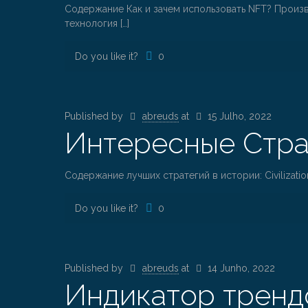
Содержание Как и зачем использовать NFT? Произво
технология
[…]
Do you like it?
0
Published by
abreuds
at
15 Julho, 2022
Интересные Стра
Содержание лучших стратегий в истории: Civilization
Do you like it?
0
Published by
abreuds
at
14 Junho, 2022
Индикатор трендо