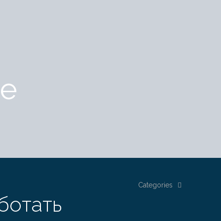
ие
Categories
ботать