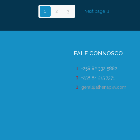
1
2
3
Next page
FALE CONNOSCO
+258 82 332 5882
+258 84 215 7371
geral@athenap4v.com