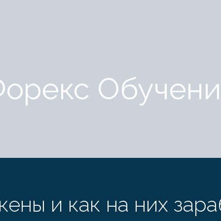
орекс Обучен
кены и как на них зара