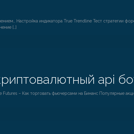
нием… Настройка индикатора True Trendline Тест стратегии форе
нение
[…]
риптовалютный api бот
 Futures – Как торговать фьючерсами на Бинанс Популярные акци