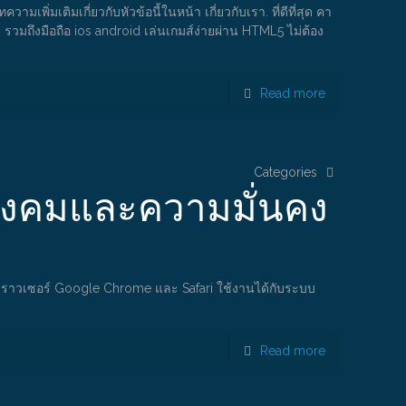
ิ่มเติมเกี่ยวกับหัวข้อนี้ในหน้า เกี่ยวกับเรา. ที่ดีที่สุด คา
 รวมถึงมือถือ ios android เล่นเกมส์ง่ายผ่าน HTML5 ไม่ต้อง
Read more
Categories
สังคมและความมั่นคง
ว็บบราวเซอร์ Google Chrome และ Safari ใช้งานได้กับระบบ
Read more