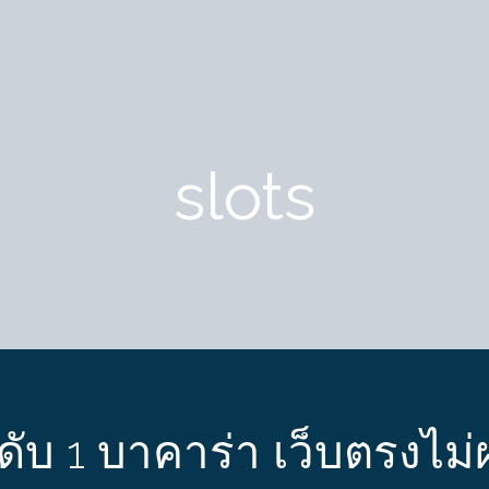
slots
ับ 1 บาคาร่า เว็บตรงไม่ผ